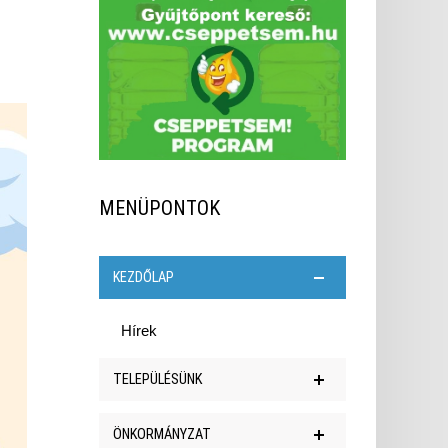
MENÜPONTOK
KEZDŐLAP
Hírek
TELEPÜLÉSÜNK
Polgármesteri köszöntő
ÖNKORMÁNYZAT