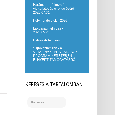
Határozat I. fokozatú
vízkorlátozás elrendeléséről -
2026.07.31.
Helyi rendeletek - 2026.
Lakossági felhívás -
2026.05.21.
Pályázati felhívás
Sajtóközlemény - A
VERSENYKÉPES JÁRÁSOK
PROGRAM KERETÉBEN
ELNYERT TÁMOGATÁSRÓL
KERESÉS
A TARTALOMBAN...