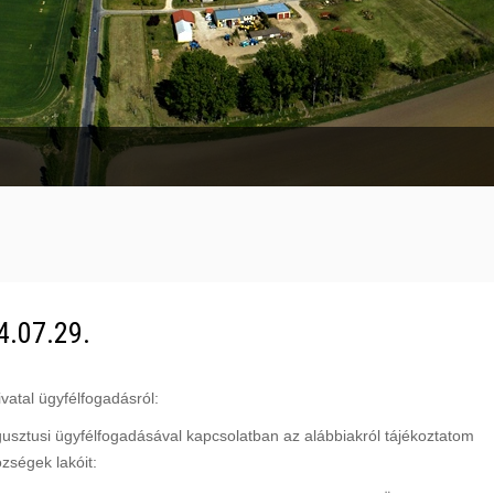
svasút Balatonfenyves és Somogyszentpál között, állandó menetrendd
.07.29.
atal ügyfélfogadásról:
sztusi ügyfélfogadásával kapcsolatban az alábbiakról tájékoztatom
zségek lakóit: