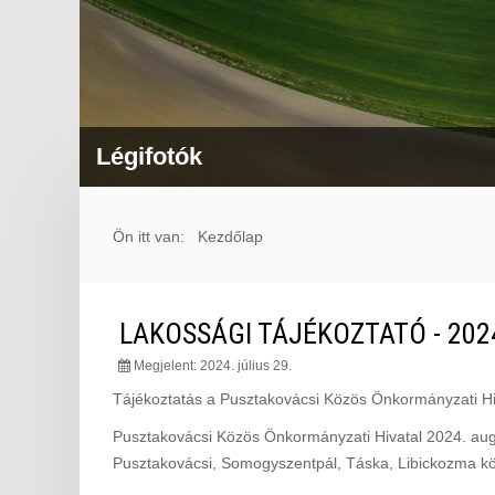
Kisvasút
Keskenynyomtávú ki
Ön itt van:
Kezdőlap
LAKOSSÁGI TÁJÉKOZTATÓ - 2024
Megjelent: 2024. július 29.
Tájékoztatás a Pusztakovácsi Közös Önkormányzati Hiv
Pusztakovácsi Közös Önkormányzati Hivatal 2024. augu
Pusztakovácsi, Somogyszentpál, Táska, Libickozma kö