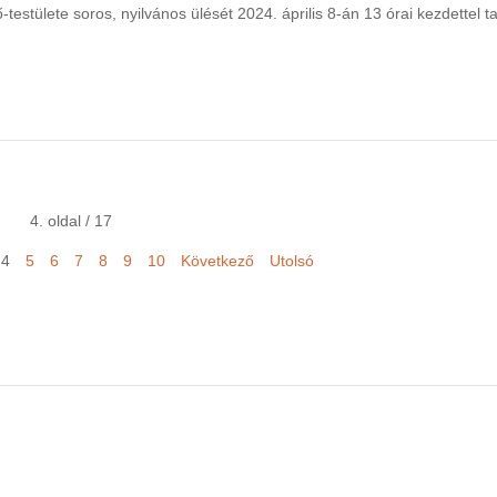
ülete soros, nyilvános ülését 2024. április 8-án 13 órai kezdettel tar
4. oldal / 17
4
5
6
7
8
9
10
Következő
Utolsó