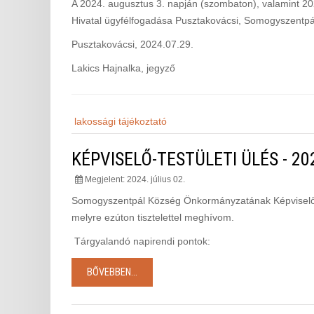
A 2024. augusztus 3. napján (szombaton), valamint 2
Hivatal ügyfélfogadása Pusztakovácsi, Somogyszentpá
Pusztakovácsi, 2024.07.29.
Lakics Hajnalka, jegyző
lakossági tájékoztató
KÉPVISELŐ-TESTÜLETI ÜLÉS - 20
Megjelent: 2024. július 02.
Somogyszentpál Község Önkormányzatának Képviselő-test
melyre ezúton tisztelettel meghívom.
Tárgyalandó napirendi pontok:
BŐVEBBEN...