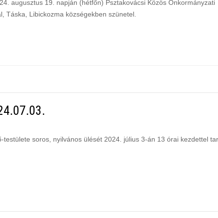
024. augusztus 19. napján (hétfőn) Psztakovácsi Közös Önkormányzati
l, Táska, Libickozma községekben szünetel.
24.07.03.
ülete soros, nyilvános ülését 2024. július 3-án 13 órai kezdettel tar