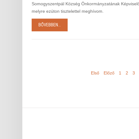
Somogyszentpál Község Önkormányzatának Képviselő-test
melyre ezúton tisztelettel meghívom.
BŐVEBBEN...
Első
Előző
1
2
3