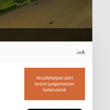
el.
A
A
A
Veszélyhelyzet alatt
hozott polgármesteri
határozatok