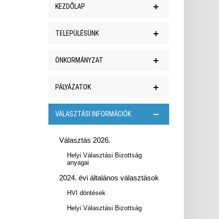
KEZDŐLAP
Hírek
TELEPÜLÉSÜNK
Polgármesteri köszöntő
ÖNKORMÁNYZAT
Történelem
Letölthető nyomtatványok
PÁLYÁZATOK
Híres elszármazottak
Szabályzatok, programok
Közszolgáltatások
EFOP-1.6.2-16-2017-00010
VÁLASZTÁSI INFORMÁCIÓK
Esélyegyenlőségi program
Hitélet
TOP-1.4.1-16-SO1-2019-00019
Helyi építési szabályzat
Látnivalók
Választás 2026.
EFOP-2.4.1-16-2017-00043
Szerződések
Programajánló
Helyi Választási Bizottság
Projekt bemutatása
Településképi Arculati
anyagai
Galéria
Kézikönyv
Sajtóközlemények
2024. évi általános választások
Önkormányzati számlaszámok
2020/TMOP/0089
HVI döntések
Polgármesteri határozatok
VEB2023
Helyi Választási Bizottság
E-ügyintézés