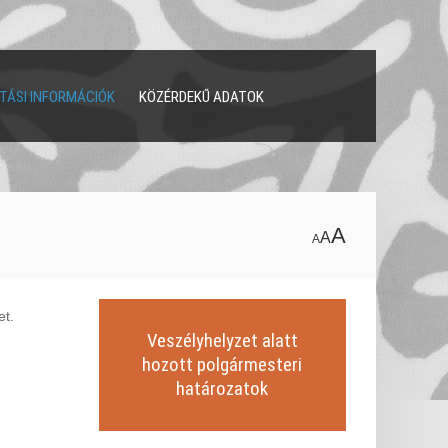
TÁSI INFORMÁCIÓK
KÖZÉRDEKŰ ADATOK
A
A
A
et.
Veszélyhelyzet alatt
hozott polgármesteri
határozatok