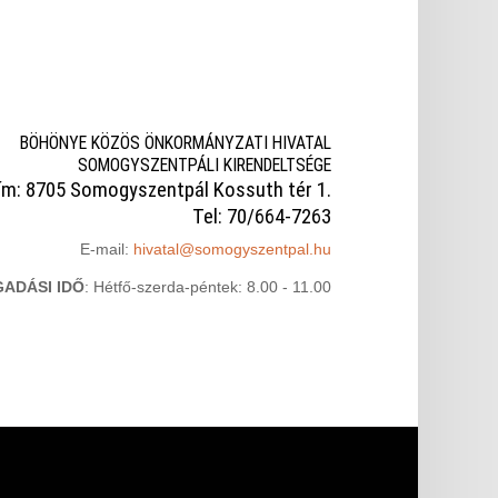
BÖHÖNYE KÖZÖS ÖNKORMÁNYZATI HIVATAL
SOMOGYSZENTPÁLI KIRENDELTSÉGE
ím: 8705 Somogyszentpál Kossuth tér 1.
Tel: 70/664-7263
E-mail:
hivatal@somogyszentpal.hu
ADÁSI IDŐ
: Hétfő-szerda-péntek: 8.00 - 11.00