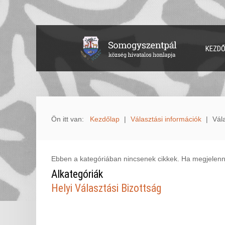
KEZD
Ön itt van:
Kezdőlap
|
Választási információk
|
Vál
Ebben a kategóriában nincsenek cikkek. Ha megjelenne
Alkategóriák
Helyi Választási Bizottság