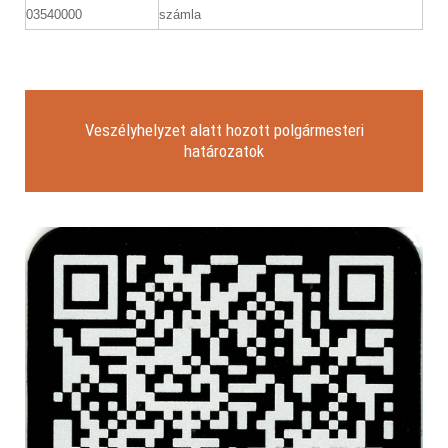
03540000
számla
Veszélyhelyzet alatt hozott polgármesteri
határozatok