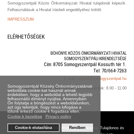
Somogyszentpál Közös Önkormányzati Hivatal tulajdonát képezik.
Felhasználásuk a Hivatal írásbeli engedélyéhez kötött.
IMPRESSZUM
ELÉRHETŐSÉGEK
BÖHÖNYE KÖZÖS ÖNKORMÁNYZATI HIVATAL
SOMOGYSZENTPÁLI KIRENDELTSÉGE
Cím: 8705 Somogyszentpál Kossuth tér 1.
Tel: 70/664-7263
E-mail:
hivatal@somogyszentpal.hu
Somogyszentpál Község Önkormányzatának
ÜGYFÉLFOGADÁSI IDŐ
: Hétfő-szerda-péntek: 8.00 - 11.00
weboldala cookie-kat használ annak
érdekében, hogy a weboldal a lehető legjobb
felhasználói élményt nyújtsa. Amennyiben
Ön folytatja a böngészést a weboldalunkon,
azt úgy tekintjük, hogy nincs kifogása a
tőlünk érkező cookie-k fogadása ellen.
Cookie-k kezelése
Privacy policy
© somogyszentpal.hu 2016. Minden jog fenntartva. Tulajdonos és
Cookie-k elutasítása
Rendben