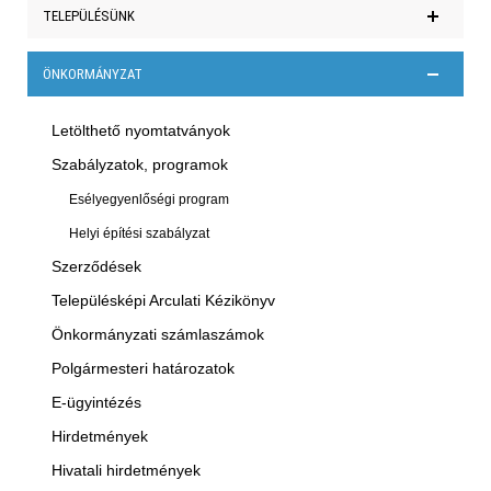
Hírek
TELEPÜLÉSÜNK
Polgármesteri köszöntő
ÖNKORMÁNYZAT
Történelem
Letölthető nyomtatványok
Híres elszármazottak
Szabályzatok, programok
Közszolgáltatások
Esélyegyenlőségi program
Hitélet
Helyi építési szabályzat
Látnivalók
Szerződések
Programajánló
Településképi Arculati Kézikönyv
Galéria
Önkormányzati számlaszámok
Polgármesteri határozatok
E-ügyintézés
Hirdetmények
Hivatali hirdetmények