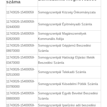
száma
11743026-15400059
Somogyszentpál Község Önkormányzata
11743026-15400059-
Somogyszentpál Építményadó Számla
02440000
11743026-15400059-
Somogyszentpál Magánszemélyek
02820000
Kommunális Adója
11743026-15400059-
Somogyszentpál Gépjármű Beszedési
08970000
Számla
11743026-15400059-
Somogyszentpál Hatósági Eljárási Illeték
03470000
Beszedési Számla
11743026-15400059-
Somogyszentpál Telekadó Számla
02510000
11743026-15400059-
Somogyszentpál Késedelmi Pótlék Számla
03780000
11743026-15400059-
Somogyszentpál Egyéb Bevétel Beszedési
08800000
Számla
11743026-15400059-
Somogyszentpál Iparűzési adó beszedési