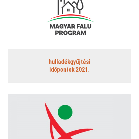
2020/TMOP/0089
Helyi Választási Bizottság
VEB2023
Kit ajánlottam
Projekt bemutatása
2019. évi EP választás
Hírek
Önkormányzati 2019.
Sajtómegjelenések
TOP_PLUSZ-1.2.1-21-SO1-2022-00087
TOP_PLUSZ-3.1.3-23-SO1-2024-00016
hulladékgyűjtési
időpontok 2021.