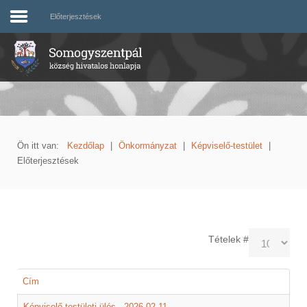
Előterjesztések
Ön itt van:
Kezdőlap
|
Önkormányzat
|
Képviselő-testület
|
Előterjesztések
Tételek #
Cím
Képviselő-testületi ülés - 2026.02.11.