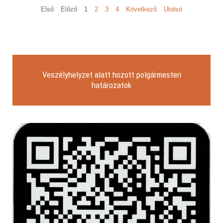
Első
Előző
1
2
3
4
Következő
Utolsó
Veszélyhelyzet alatt hozott polgármesteri
határozatok