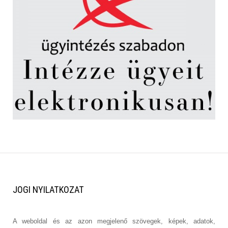
JOGI
NYILATKOZAT
A weboldal és az azon megjelenő szövegek, képek, adatok,