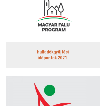
HVI döntések
2020/TMOP/0089
Helyi Választási Bizottság
VEB2023
Kit ajánlottam
Projekt bemutatása
2019. évi EP választás
Hírek
Önkormányzati 2019.
Sajtómegjelenések
TOP_PLUSZ-1.2.1-21-SO1-2022-00087
TOP_PLUSZ-3.1.3-23-SO1-2024-00016
hulladékgyűjtési
időpontok 2021.