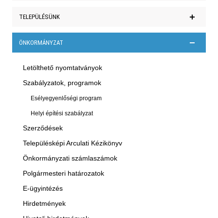
Hírek
TELEPÜLÉSÜNK
Polgármesteri köszöntő
ÖNKORMÁNYZAT
Történelem
Letölthető nyomtatványok
Híres elszármazottak
Szabályzatok, programok
Közszolgáltatások
Esélyegyenlőségi program
Hitélet
Helyi építési szabályzat
Látnivalók
Szerződések
Programajánló
Településképi Arculati Kézikönyv
Galéria
Önkormányzati számlaszámok
Polgármesteri határozatok
E-ügyintézés
Hirdetmények