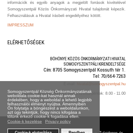
információk és egyéb anyagok a megjelölt források kivételével
Somogyszentpál Közös Önkormányzati Hivatal tulajdonát képezik.
Felhasználásuk a Hivatal írásbeli engedélyéhez kötött.
IMPRESSZUM
ELÉRHETŐSÉGEK
BÖHÖNYE KÖZÖS ÖNKORMÁNYZATI HIVATAL
SOMOGYSZENTPÁLI KIRENDELTSÉGE
Cím: 8705 Somogyszentpál Kossuth tér 1.
Tel: 70/664-7263
E-mail:
hivatal@somogyszentpal.hu
Somogyszentpál Község Önkormányzatának
ÜGYFÉLFOGADÁSI IDŐ
: Hétfő-szerda-péntek: 8.00 - 11.00
weboldala cookie-kat használ annak
érdekében, hogy a weboldal a lehető legjobb
felhasználói élményt nyújtsa. Amennyiben
Ön folytatja a böngészést a weboldalunkon,
azt úgy tekintjük, hogy nincs kifogása a
tőlünk érkező cookie-k fogadása ellen.
Cookie-k kezelése
Privacy policy
© somogyszentpal.hu 2016. Minden jog fenntartva. Tulajdonos és
Cookie-k elutasítása
Rendben