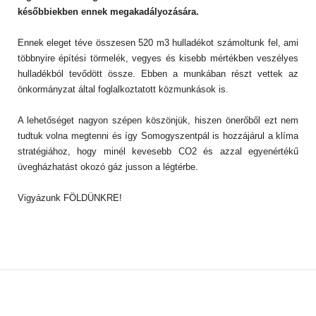
későbbiekben ennek megakadályozására.
Ennek eleget téve összesen 520 m3 hulladékot számoltunk fel, ami
többnyire építési törmelék, vegyes és kisebb mértékben veszélyes
hulladékból tevődött össze. Ebben a munkában részt vettek az
önkormányzat által foglalkoztatott közmunkások is.
A lehetőséget nagyon szépen köszönjük, hiszen önerőből ezt nem
tudtuk volna megtenni és így Somogyszentpál is hozzájárul a klíma
stratégiához, hogy minél kevesebb CO2 és azzal egyenértékű
üvegházhatást okozó gáz jusson a légtérbe.
Vigyázunk FÖLDÜNKRE!