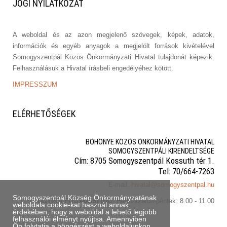
JOGI
NYILATKOZAT
A weboldal és az azon megjelenő szövegek, képek, adatok,
információk és egyéb anyagok a megjelölt források kivételével
Somogyszentpál Közös Önkormányzati Hivatal tulajdonát képezik.
Felhasználásuk a Hivatal írásbeli engedélyéhez kötött.
IMPRESSZUM
ELÉRHETŐSÉGEK
BÖHÖNYE KÖZÖS ÖNKORMÁNYZATI HIVATAL
SOMOGYSZENTPÁLI KIRENDELTSÉGE
Cím: 8705 Somogyszentpál Kossuth tér 1.
Tel: 70/664-7263
E-mail:
hivatal@somogyszentpal.hu
Somogyszentpál Község Önkormányzatának
ÜGYFÉLFOGADÁSI IDŐ
: Hétfő-szerda-péntek: 8.00 - 11.00
weboldala cookie-kat használ annak
érdekében, hogy a weboldal a lehető legjobb
felhasználói élményt nyújtsa. Amennyiben
Ön folytatja a böngészést a weboldalunkon,