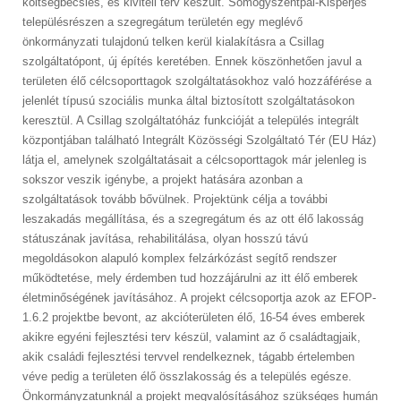
költségbecslés, és kiviteli terv készült. Somogyszentpál-Kisperjés
településrészen a szegregátum területén egy meglévő
önkormányzati tulajdonú telken kerül kialakításra a Csillag
szolgáltatópont, új építés keretében. Ennek köszönhetően javul a
területen élő célcsoporttagok szolgáltatásokhoz való hozzáférése a
jelenlét típusú szociális munka által biztosított szolgáltatásokon
keresztül. A Csillag szolgáltatóház funkcióját a település integrált
központjában található Integrált Közösségi Szolgáltató Tér (EU Ház)
látja el, amelynek szolgáltatásait a célcsoporttagok már jelenleg is
sokszor veszik igénybe, a projekt hatására azonban a
szolgáltatások tovább bővülnek. Projektünk célja a további
leszakadás megállítása, és a szegregátum és az ott élő lakosság
státuszának javítása, rehabilitálása, olyan hosszú távú
megoldásokon alapuló komplex felzárkózást segítő rendszer
működtetése, mely érdemben tud hozzájárulni az itt élő emberek
életminőségének javításához. A projekt célcsoportja azok az EFOP-
1.6.2 projektbe bevont, az akcióterületen élő, 16-54 éves emberek
akikre egyéni fejlesztési terv készül, valamint az ő családtagjaik,
akik családi fejlesztési tervvel rendelkeznek, tágabb értelemben
véve pedig a területen élő összlakosság és a település egésze.
Önkormányzatunknál a projekt megvalósításához szükséges humán