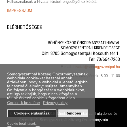
Felhasználásuk a Hivatal írásbeli engedélyéhez kötött.
IMPRESSZUM
ELÉRHETŐSÉGEK
BÖHÖNYE KÖZÖS ÖNKORMÁNYZATI HIVATAL
SOMOGYSZENTPÁLI KIRENDELTSÉGE
Cím: 8705 Somogyszentpál Kossuth tér 1.
Tel: 70/664-7263
E-mail:
hivatal@somogyszentpal.hu
Somogyszentpál Község Önkormányzatának
ÜGYFÉLFOGADÁSI IDŐ
: Hétfő-szerda-péntek: 8.00 - 11.00
weboldala cookie-kat használ annak
érdekében, hogy a weboldal a lehető legjobb
felhasználói élményt nyújtsa. Amennyiben
Ön folytatja a böngészést a weboldalunkon,
azt úgy tekintjük, hogy nincs kifogása a
tőlünk érkező cookie-k fogadása ellen.
Cookie-k kezelése
Privacy policy
Cookie-k elutasítása
Rendben
© somogyszentpal.hu 2016. Minden jog fenntartva. Tulajdonos és
üzemeltető: Somogyszentpál Község Önkormányzata
Cookie beállítások: