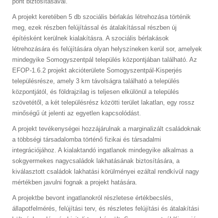
pont biztosításával.
A projekt keretében 5 db szociális bérlakás létrehozása történik
meg, ezek részben felújítással és átalakítással részben új
építésként kerülnek kialakításra. A szociális bérlakások
létrehozására és felújítására olyan helyszíneken kerül sor, amelyek
mindegyike Somogyszentpál település központjában található. Az
EFOP-1.6.2 projekt akcióterülete Somogyszentpál-Kisperjés
településrésze, amely 3 km távolságra található a település
központjától, és földrajzilag is teljesen elkülönül a település
szövetétől, a két településrész közötti terület lakatlan, egy rossz
minőségű út jelenti az egyetlen kapcsolódást.
A projekt tevékenységei hozzájárulnak a marginalizált családoknak
a többségi társadalomba történő fizikai és társadalmi
integrációjához. A kialaktandó ingatlanok mindegyike alkalmas a
sokgyermekes nagycsaládok lakhatásának biztosítására, a
kiválasztott családok lakhatási körülményei ezáltal rendkívül nagy
mértékben javulni fognak a projekt hatására.
A projektbe bevont ingatlanokról részletese értékbecslés,
állapotfelmérés, felújítási terv, és részletes felújítási és átalakítási