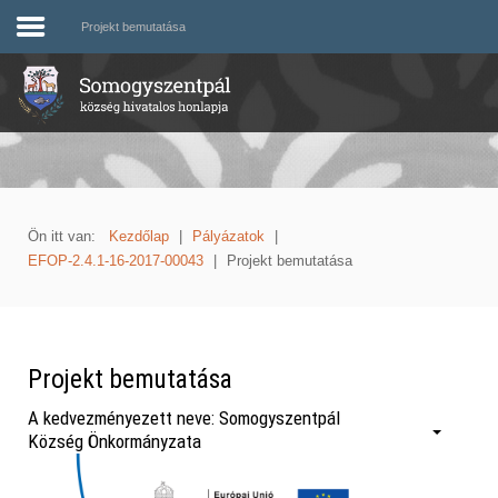
Projekt bemutatása
Ön itt van:
Kezdőlap
|
Pályázatok
|
EFOP-2.4.1-16-2017-00043
|
Projekt bemutatása
Projekt bemutatása
A kedvezményezett neve: Somogyszentpál
Község Önkormányzata