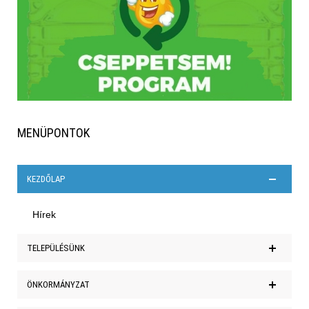
MENÜPONTOK
KEZDŐLAP
Hírek
TELEPÜLÉSÜNK
Polgármesteri köszöntő
ÖNKORMÁNYZAT
Történelem