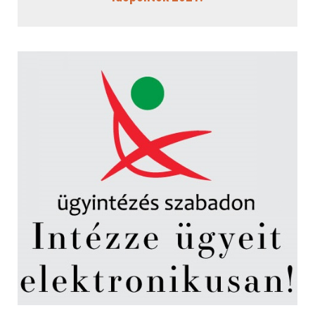
Jegyzőkönyvek
Határozatok
Elérhetőségek
Intézmények